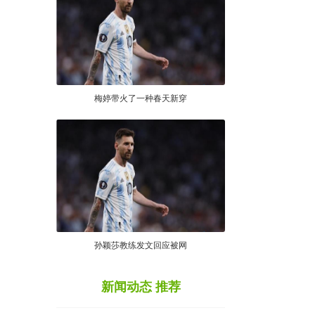
梅婷带火了一种春天新穿
孙颖莎教练发文回应被网
新闻动态 推荐