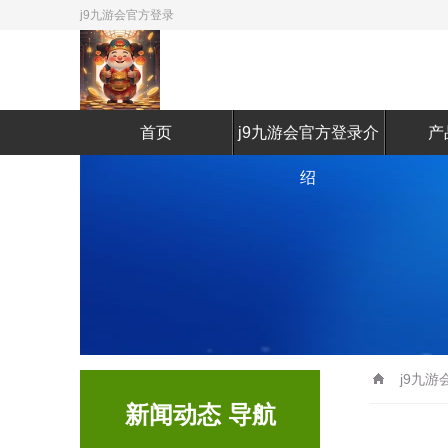
j9九游会官方登录
首页
j9九游会官方登录介
产
绍
j9九
新闻动态 导航