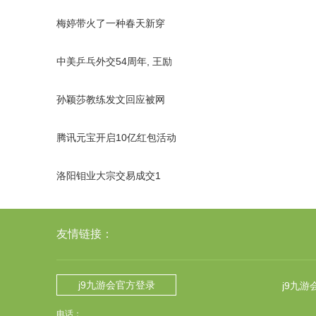
梅婷带火了一种春天新穿
中美乒乓外交54周年, 王励
孙颖莎教练发文回应被网
腾讯元宝开启10亿红包活动
洛阳钼业大宗交易成交1
友情链接：
j9九游会官方登录
j9九
电话：